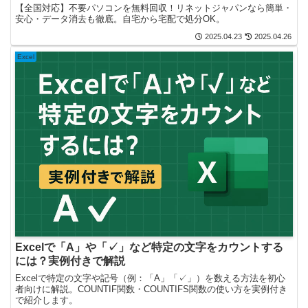
【全国対応】不要パソコンを無料回収！リネットジャパンなら簡単・
安心・データ消去も徹底。自宅から宅配で処分OK。
2025.04.23
2025.04.26
Excel
Excelで「A」や「✓」など特定の文字をカウントする
には？実例付きで解説
Excelで特定の文字や記号（例：「A」「✓」）を数える方法を初心
者向けに解説。COUNTIF関数・COUNTIFS関数の使い方を実例付き
で紹介します。